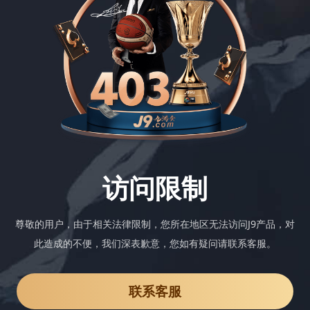
访问限制
尊敬的用户，由于相关法律限制，您所在地区无法访问J9产品，对
此造成的不便，我们深表歉意，您如有疑问请联系客服。
联系客服