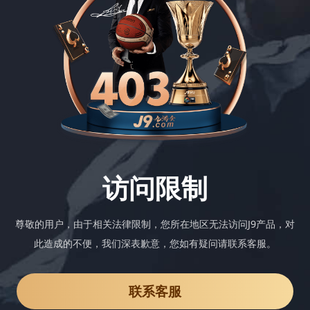
访问限制
尊敬的用户，由于相关法律限制，您所在地区无法访问J9产品，对
此造成的不便，我们深表歉意，您如有疑问请联系客服。
联系客服